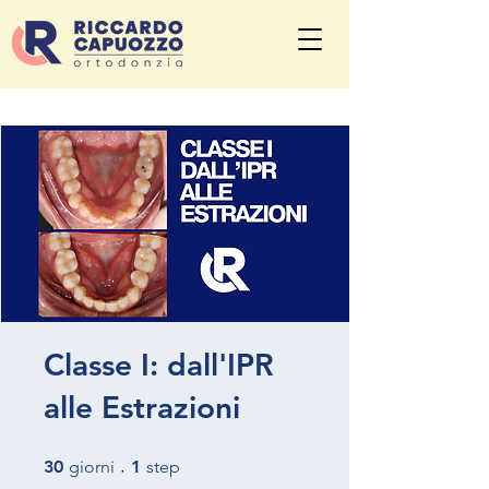
Classe I: dall'IPR
alle Estrazioni
30 giorni
1 step
30
giorni
1
step