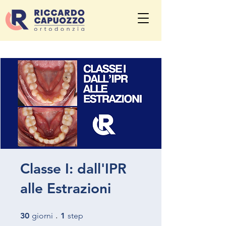
Classe I: dall'IPR
alle Estrazioni
30 giorni
1 step
30
giorni
1
step