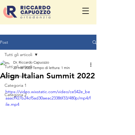
Post
Tutti gli articoli
Dr. Riccardo Capuozzo
Tutti gli articoli
21 mar 2022
Tempo di lettura: 1 min
Align Italian Summit 2022
Ortodonzia
Categoria 1
https://video.wixstatic.com/video/ce542e_be
Categoria 2
aaacf927b24cf5ad30aeac23386f33/480p/mp4/f
ile.mp4