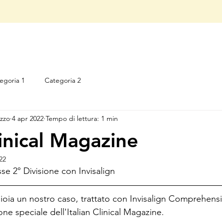
HOME
CHI SONO
ORTODONZIA DIGITALE
egoria 1
Categoria 2
zzo
4 apr 2022
Tempo di lettura: 1 min
linical Magazine
22
se 2° Divisione con Invisalign
oia un nostro caso, trattato con Invisalign Comprehensiv
one speciale dell'Italian Clinical Magazine.