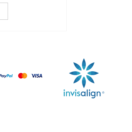
aff: la chiave del
esso nella clinica
toiatrica.
AGAMENTI SICURI CON