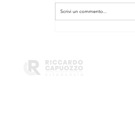
Scrivi un commento...
Ortodontista Esperto o
Amatoriale?
Dott.Riccardo Capuozzo
rcortodonzia@gmail.com
+39.320.41.86.166
P.IVA 071819312118