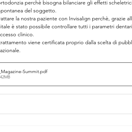
ortodonzia perchè bisogna bilanciare gli effetti scheletrici, 
a spontanea del soggetto.
ttare la nostra paziente con Invisalign perchè, grazie all
le è stato possibile controllare tutti i parametri dentari 
ccesso clinico.
trattamento viene certificata proprio dalla scelta di pubbl
nazionale.
al_Magazine-Summit
.pdf
6.42MB