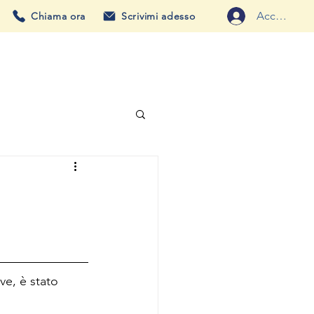
Accedi
Chiama ora
Scrivimi adesso
TEAM RCO
RCO EDUCATION
BLOG
CONTATTI
e, è stato 