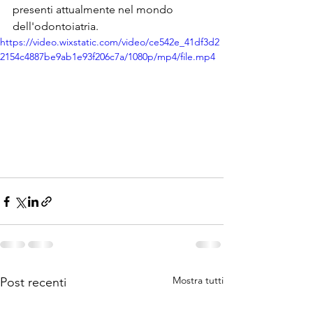
presenti attualmente nel mondo 
dell'odontoiatria.
https://video.wixstatic.com/video/ce542e_41df3d2
2154c4887be9ab1e93f206c7a/1080p/mp4/file.mp4
Mostra tutti
Post recenti